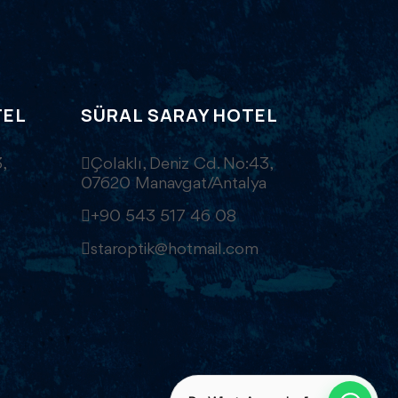
TEL
SÜRAL SARAY HOTEL
,
Çolaklı, Deniz Cd. No:43,
07620 Manavgat/Antalya
+90 543 517 46 08
staroptik@hotmail.com