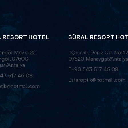
A RESORT HOTEL
SÜRAL RESORT HO
engöl Mevkii 22
Çolaklı, Deniz Cd. No:43
engöl, 07600
07620 Manavgat/Antalya
at/Antalya
+90 543 517 46 08
43 517 46 08
staroptik@hotmail.com
ptik@hotmail.com