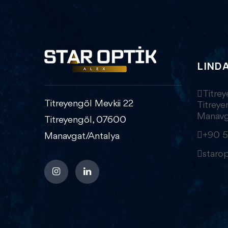
LIND
Titrey
Titreyengöl Mevkii 22
Titrey
Manavg
Titreyengöl, 07600
+90 5
Manavgat/Antalya
staro